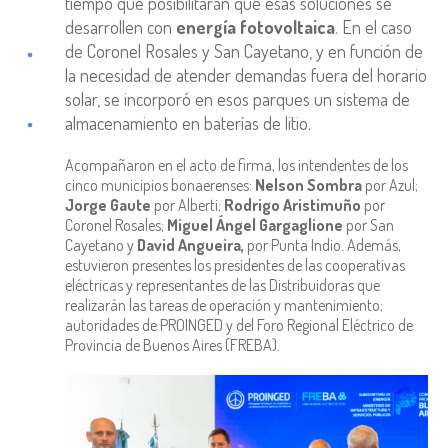
tiempo que posibilitarán que esas soluciones se
desarrollen con
energía fotovoltaica
. En el caso
de Coronel Rosales y San Cayetano, y en función de
la necesidad de atender demandas fuera del horario
solar, se incorporó en esos parques un sistema de
almacenamiento en baterías de litio.
Acompañaron en el acto de firma, los intendentes de los
cinco municipios bonaerenses:
Nelson Sombra
por Azul;
Jorge Gaute
por Alberti;
Rodrigo Aristimuño
por
Coronel Rosales;
Miguel Ángel Gargaglione
por San
Cayetano y
David Angueira,
por Punta Indio. Además,
estuvieron presentes los presidentes de las cooperativas
eléctricas y representantes de las Distribuidoras que
realizarán las tareas de operación y mantenimiento;
autoridades de PROINGED y del Foro Regional Eléctrico de
Provincia de Buenos Aires (FREBA).