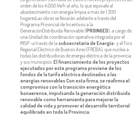
orden de los 4.000 kWh al año, lo que equivale al
abastecimiento con energía limpia a más de 1.300
hogaresLas obras se llevarán adelante a través del
Programa Provincial de Incentivos a la
GeneraciónDistribuida Renovable (
PROINGED
), a cargo de
una Unidad de coordinación operativa integrada por el
MISP -a través de la
subsecretaría de Energía
– y el Foro
Regional Eléctrico de Buenos Aires (FREBA), que nuclea a
todas las distribuidoras de energía eléctrica de la provincia
y sus municipios.
El financiamiento de los proyectos
ejecutados por este programa proviene de los
fondos de la tarifa eléctrica destinados a las
energías renovables
.
Con esta firma, se reafirma el
compromiso con la transición energética
bonaerense, impulsando la generación distribuida
renovable como herramienta para mejorar la
calidad de vida y promover el desarrollo territorial
equilibrado en toda la Provincia.