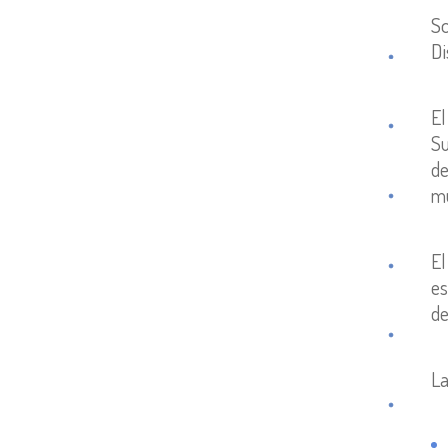
So
Di
El
Su
de
mu
El
es
de
La