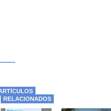
ARTÍCULOS
RELACIONADOS