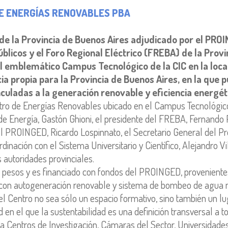
E ENERGÍAS RENOVABLES PBA
e la Provincia de Buenos Aires adjudicado por el PROIN
úblicos y el Foro Regional Eléctrico (FREBA) de la Prov
el emblemático Campus Tecnológico de la CIC en la loca
a propia para la Provincia de Buenos Aires, en la que p
culadas a la generación renovable y eficiencia energét
entro de Energías Renovables ubicado en el Campus Tecnológico 
 de Energía, Gastón Ghioni, el presidente del FREBA, Fernando 
 PROINGED, Ricardo Lospinnato, el Secretario General del Pr
rdinación con el Sistema Universitario y Científico, Alejandro V
 autoridades provinciales.
 pesos y es financiado con fondos del PROINGED, provenientes
co con autogeneración renovable y sistema de bombeo de agua m
 el Centro no sea sólo un espacio formativo, sino también un l
 en el que la sustentabilidad es una definición transversal a t
a, a Centros de Investigación, Cámaras del Sector, Universidad