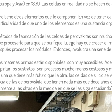
uropa y Asia) en 1839. Las celdas en realidad no se hacen de e
ero tiene otros elementos que lo componen. En vez de tener calc
rticularidad de que uno de los elementos es una sustancia org
métodos de fabricación de las celdas de perovskitas son mucho m
e procesarlo para que se purifique. Luego hay que crecer el m
 después procesar los módulos. Entonces, involucra una serie
“las materias primas están disponibles, son muy accesibles. A
y pintar los sustratos. Son procesos mucho menos costosos y má
 una que tiene más futuro que la otra: las celdas de silicio se
cia de las de perovskita, que tienen nada más que doce años de 
mente a las otras en la medida en que se las siga estudiando”,