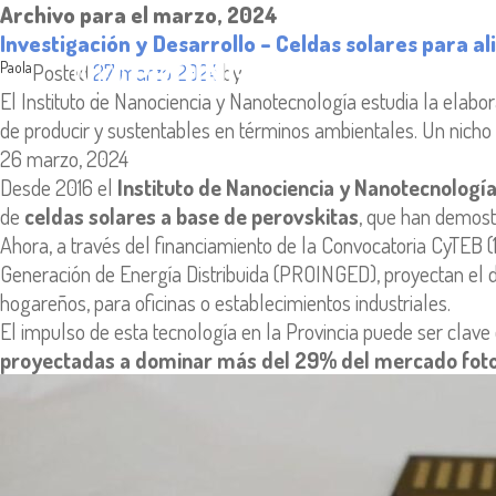
Archivo para el marzo, 2024
Investigación y Desarrollo – Celdas solares para a
Paola
Posted
27 marzo 2024
by
El Instituto de Nanociencia y Nanotecnología estudia la elabor
de producir y sustentables en términos ambientales. Un nich
Entrada
26 marzo, 2024
publicada:
Desde 2016 el
Instituto de Nanociencia y Nanotecnología
de
celdas solares a base de perovskitas
, que han demostr
Ahora, a través del financiamiento de la Convocatoria CyTEB (
Generación de Energía Distribuida (PROINGED), proyectan el 
hogareños, para oficinas o establecimientos industriales.
El impulso de esta tecnología en la Provincia puede ser clave 
proyectadas a dominar más del 29% del mercado foto