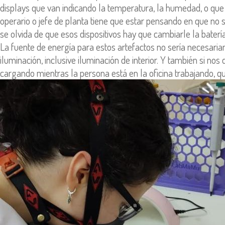
displays que van indicando la temperatura, la humedad, o que
operario o jefe de planta tiene que estar pensando en que no 
se olvida de que esos dispositivos hay que cambiarle la baterí
La fuente de energía para estos artefactos no sería necesari
iluminación, inclusive iluminación de interior. Y también si nos
cargando mientras la persona está en la oficina trabajando, qu