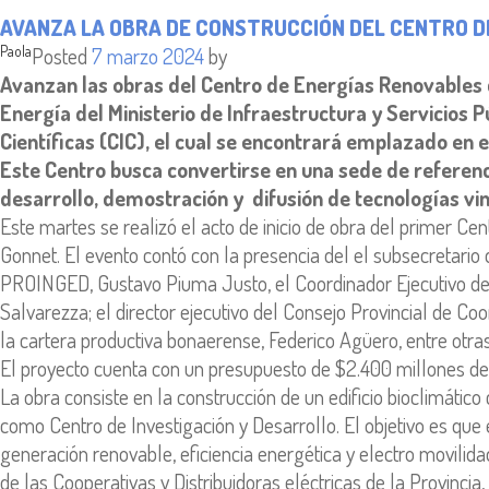
AVANZA LA OBRA DE CONSTRUCCIÓN DEL CENTRO D
Paola
Posted
7 marzo 2024
by
Avanzan las obras del Centro de Energías Renovables d
Energía del Ministerio de Infraestructura y Servicios P
Científicas (CIC), el cual se encontrará emplazado en 
Este Centro busca convertirse en una sede de referenci
desarrollo, demostración y difusión de tecnologías vin
Este martes se realizó el acto de inicio de obra del primer C
Gonnet. El evento contó con la presencia del el subsecretario
PROINGED, Gustavo Piuma Justo, el Coordinador Ejecutivo del
Salvarezza; el director ejecutivo del Consejo Provincial de Coo
la cartera productiva bonaerense, Federico Agüero, entre otras
El proyecto cuenta con un presupuesto de $2.400 millones de
La obra consiste en la construcción de un edificio bioclimáti
como Centro de Investigación y Desarrollo. El objetivo es que
generación renovable, eficiencia energética y electro movilidad
de las Cooperativas y Distribuidoras eléctricas de la Provinci