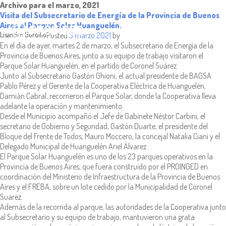
Archivo para el marzo, 2021
Visita del Subsecretario de Energía de la Provincia de Buenos
Aires al Parque Solar Huanguelén.
Lisandro Gordillo
Posted
3 marzo 2021
by
En el día de ayer, martes 2 de marzo, el Subsecretario de Energía de la
Provincia de Buenos Aires, junto a su equipo de trabajo visitaron el
Parque Solar Huanguelén, en el partido de Coronel Suárez.
Junto al Subsecretario Gastón Ghioni, el actual presidente de BAGSA
Pablo Pérez y el Gerente de la Cooperativa Eléctrica de Huanguelén,
Damián Cabral, recorrieron el Parque Solar, donde la Cooperativa lleva
adelante la operación y mantenimiento.
Desde el Municipio acompañó el Jefe de Gabinete Néstor Carbini, el
secretario de Gobierno y Seguridad, Gastón Duarte, el presidente del
Bloque del Frente de Todos, Mauro Moccero, la concejal Natalia Ciani y el
Delegado Municipal de Huanguelén Ariel Álvarez.
El Parque Solar Huanguelén es uno de los 23 parques operativos en la
Provincia de Buenos Aires, que fuera construido por el PROINGED en
coordinación del Ministerio de Infraestructura de la Provincia de Buenos
Aires y el FREBA, sobre un lote cedido por la Municipalidad de Coronel
Suarez.
Además de la recorrida al parque, las autoridades de la Cooperativa junto
al Subsecretarío y su equipo de trabajo, mantuvieron una grata