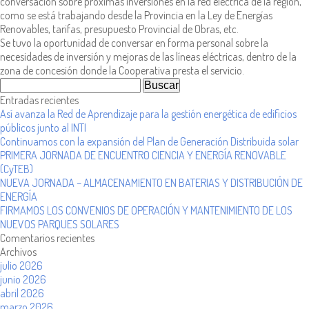
conversación sobre próximas inversiones en la red eléctrica de la región,
como se está trabajando desde la Provincia en la Ley de Energías
Renovables, tarifas, presupuesto Provincial de Obras, etc.
Se tuvo la oportunidad de conversar en forma personal sobre la
necesidades de inversión y mejoras de las líneas eléctricas, dentro de la
zona de concesión donde la Cooperativa presta el servicio.
Buscar
por:
Entradas recientes
Así avanza la Red de Aprendizaje para la gestión energética de edificios
públicos junto al INTI
Continuamos con la expansión del Plan de Generación Distribuida solar
PRIMERA JORNADA DE ENCUENTRO CIENCIA Y ENERGÍA RENOVABLE
(CyTEB)
NUEVA JORNADA – ALMACENAMIENTO EN BATERIAS Y DISTRIBUCIÓN DE
ENERGÍA
FIRMAMOS LOS CONVENIOS DE OPERACIÓN Y MANTENIMIENTO DE LOS
NUEVOS PARQUES SOLARES
Comentarios recientes
Archivos
julio 2026
junio 2026
abril 2026
marzo 2026